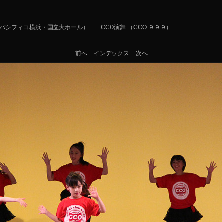
2 （5月5日 パシフィコ横浜・国立大ホール） CCO演舞 （CCO ９９９）
前へ
インデックス
次へ